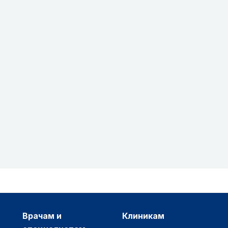
врачам и
клиникам