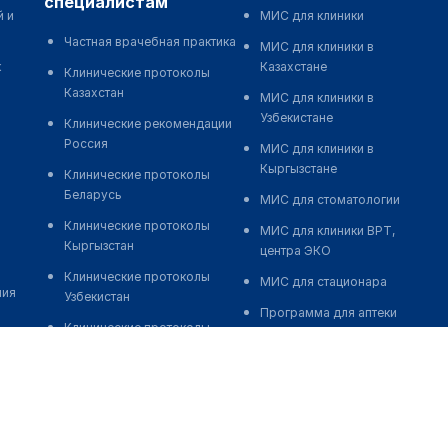
специалистам
й и
МИС для клиники
Частная врачебная практика
МИС для клиники в
к
Казахстане
Клинические протоколы
Казахстан
МИС для клиники в
Узбекистане
Клинические рекомендации
Россия
МИС для клиники в
Кыргызстане
Клинические протоколы
Беларусь
МИС для стоматологии
Клинические протоколы
МИС для клиники ВРТ,
Кыргызстан
центра ЭКО
Клинические протоколы
МИС для стационара
ния
Узбекистан
Программа для аптеки
Клинические протоколы
Автоматизация блока
диагностики и лечения
питания
Обзоры мировой
Реклама и продвижение
медицинской периодики
клиник
Заболевания: обзорные
Разработка сайта клиники