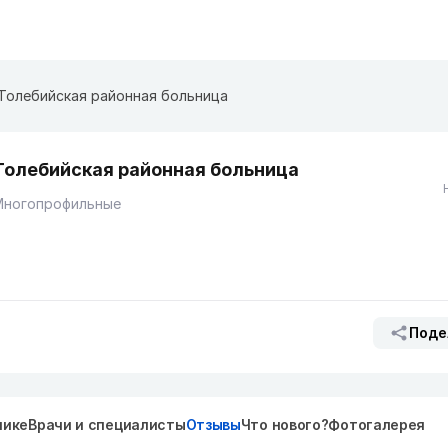
Толебийская районная больница
Толебийская районная больница
Многопрофильные
Поде
нике
Врачи и специалисты
Отзывы
Что нового?
Фотогалерея