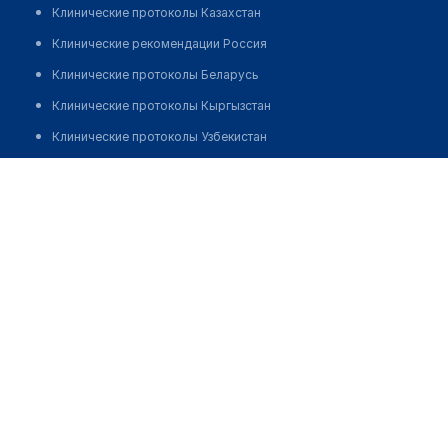
Клинические протоколы Казахстан
Клинические рекомендации Россия
Клинические протоколы Беларусь
Клинические протоколы Кыргызстан
Клинические протоколы Узбекистан
Клинические протоколы диагностики и лечения
Процедурный кабинет при аптеке "ПУЛЬС" на
Шаяхметова 43
Обзоры мировой медицинской периодики
Заболевания: обзорные статьи
Новости здравоохранения
Медикаменты
Лабораторные показатели
Медицинские термины
Мобильные приложения
клиникам
МИС для клиники