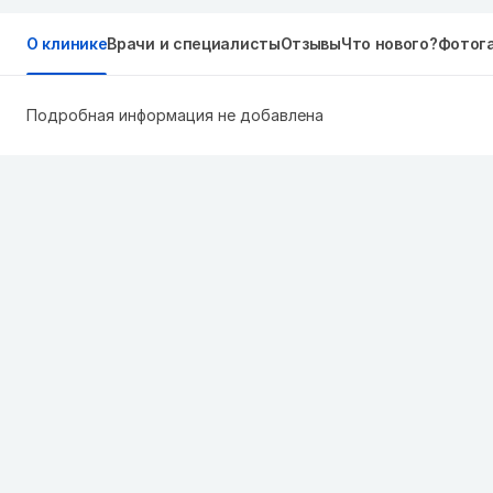
О клинике
Врачи и специалисты
Отзывы
Что нового?
Фотог
Подробная информация не добавлена