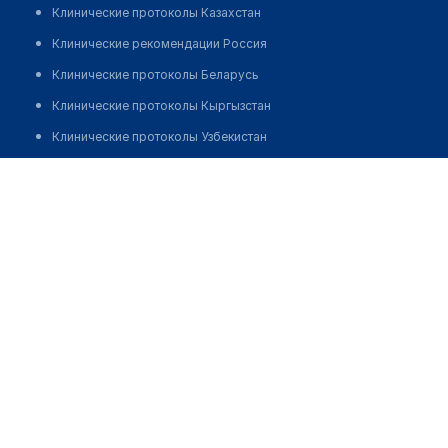
Клинические протоколы Казахстан
Клинические рекомендации Россия
Клинические протоколы Беларусь
Клинические протоколы Кыргызстан
Клинические протоколы Узбекистан
Клинические протоколы диагностики и лечения
Стоматология "ИП ТУДОВШИ М.Ю."
Обзоры мировой медицинской периодики
Позвонить
Заболевания: обзорные статьи
Новости здравоохранения
Медикаменты
Лабораторные показатели
Медицинские термины
Мобильные приложения
клиникам
МИС для клиники