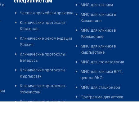
специалистам
й и
МИС для клиники
Частная врачебная практика
МИС для клиники в
к
Казахстане
Клинические протоколы
Казахстан
МИС для клиники в
Узбекистане
Клинические рекомендации
Россия
МИС для клиники в
Кыргызстане
Клинические протоколы
Беларусь
МИС для стоматологии
Клинические протоколы
МИС для клиники ВРТ,
Кыргызстан
центра ЭКО
Клинические протоколы
МИС для стационара
ния
Узбекистан
Программа для аптеки
Клинические протоколы
Автоматизация блока
диагностики и лечения
питания
Обзоры мировой
Реклама и продвижение
медицинской периодики
клиник
Заболевания: обзорные
Разработка сайта клиники