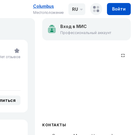
Columbus
Войти
RU
Местоположение
Вход в МИС
Профессиональный аккаунт
Нет отзывов
литься
КОНТАКТЫ