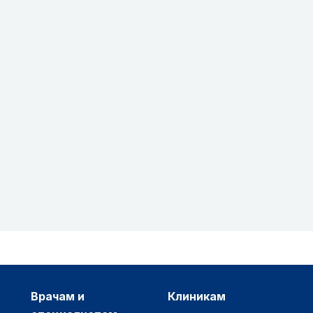
врачам и
клиникам