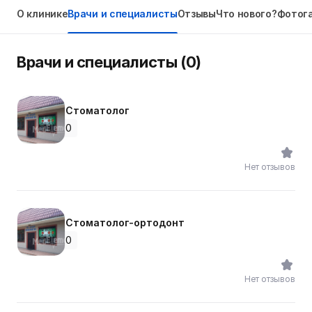
О клинике
Врачи и специалисты
Отзывы
Что нового?
Фотог
Врачи и специалисты (0)
Стоматолог
0
Нет отзывов
Стоматолог-ортодонт
0
Нет отзывов