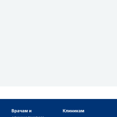
врачам и
клиникам