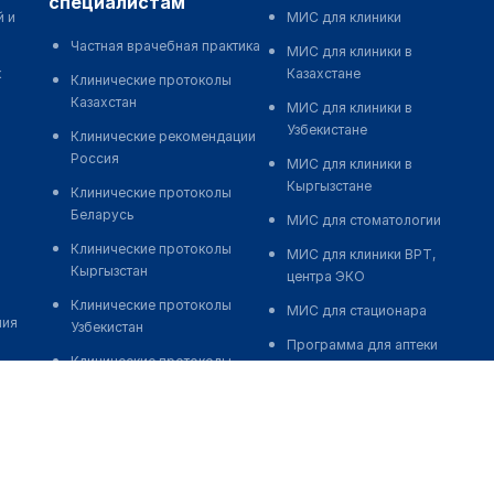
специалистам
й и
МИС для клиники
Частная врачебная практика
МИС для клиники в
к
Казахстане
Клинические протоколы
Казахстан
МИС для клиники в
Узбекистане
Клинические рекомендации
Россия
МИС для клиники в
Кыргызстане
Клинические протоколы
Беларусь
МИС для стоматологии
Клинические протоколы
МИС для клиники ВРТ,
Кыргызстан
центра ЭКО
Клинические протоколы
МИС для стационара
ния
Узбекистан
Программа для аптеки
Клинические протоколы
Автоматизация блока
диагностики и лечения
питания
Обзоры мировой
Реклама и продвижение
медицинской периодики
клиник
Заболевания: обзорные
Разработка сайта клиники