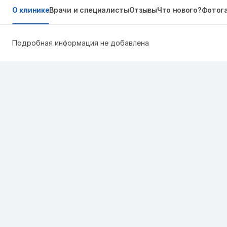
О клинике
Врачи и специалисты
Отзывы
Что нового?
Фотог
Подробная информация не добавлена