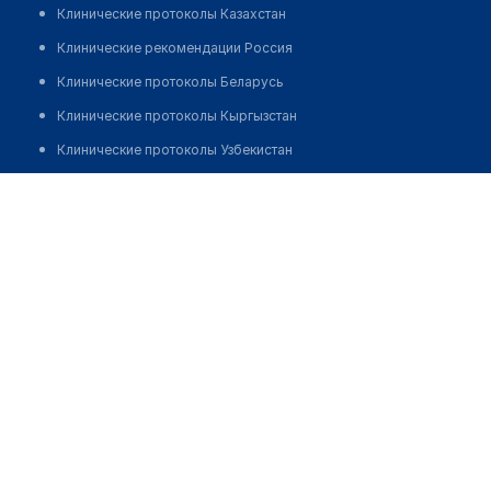
Клинические протоколы Казахстан
Клинические рекомендации Россия
Клинические протоколы Беларусь
Клинические протоколы Кыргызстан
Клинические протоколы Узбекистан
Клинические протоколы диагностики и лечения
Стоматология "НУР"
Обзоры мировой медицинской периодики
Позвонить
Заболевания: обзорные статьи
Новости здравоохранения
Медикаменты
Лабораторные показатели
Медицинские термины
Мобильные приложения
клиникам
МИС для клиники