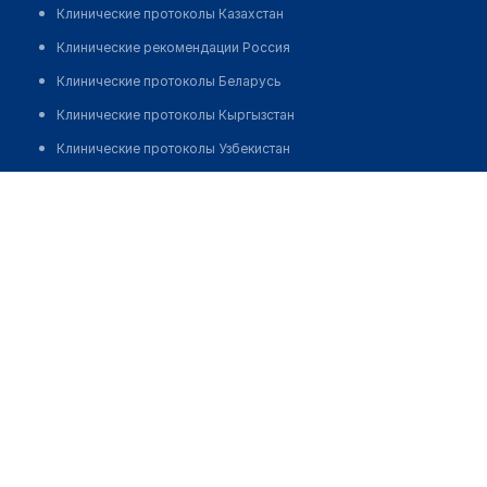
Клинические протоколы Казахстан
Клинические рекомендации Россия
Клинические протоколы Беларусь
Клинические протоколы Кыргызстан
Клинические протоколы Узбекистан
Клинические протоколы диагностики и лечения
Стоматология "МИРАС МЕД"
Обзоры мировой медицинской периодики
Позвонить
Заболевания: обзорные статьи
Новости здравоохранения
Медикаменты
Лабораторные показатели
Медицинские термины
Мобильные приложения
клиникам
МИС для клиники