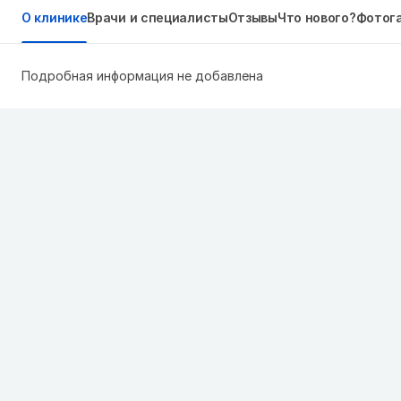
О клинике
Врачи и специалисты
Отзывы
Что нового?
Фотог
Подробная информация не добавлена