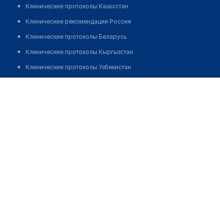
Клинические протоколы Казахстан
Клинические рекомендации Россия
Клинические протоколы Беларусь
Клинические протоколы Кыргызстан
Клинические протоколы Узбекистан
Клинические протоколы диагностики и лечения
Женская консультация №2
Обзоры мировой медицинской периодики
Позвонить
Заболевания: обзорные статьи
Новости здравоохранения
Медикаменты
Лабораторные показатели
Медицинские термины
Мобильные приложения
клиникам
МИС для клиники