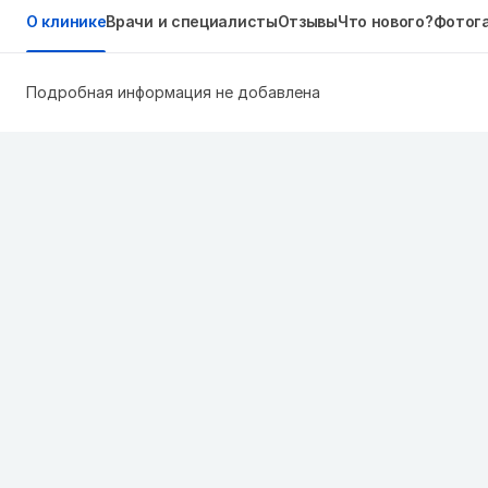
О клинике
Врачи и специалисты
Отзывы
Что нового?
Фотог
Подробная информация не добавлена