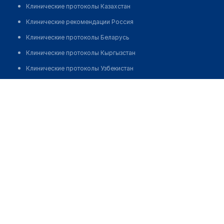
Клинические протоколы Казахстан
Клинические рекомендации Россия
Клинические протоколы Беларусь
Клинические протоколы Кыргызстан
Клинические протоколы Узбекистан
Клинические протоколы диагностики и лечения
Медицинская компания "ИНВИТРО" на ​​Бауманской
Обзоры мировой медицинской периодики
Позвонить
Заболевания: обзорные статьи
Новости здравоохранения
Медикаменты
Лабораторные показатели
Медицинские термины
Мобильные приложения
клиникам
МИС для клиники