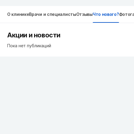
О клинике
Врачи и специалисты
Отзывы
Что нового?
Фотог
Акции и новости
Пока нет публикаций