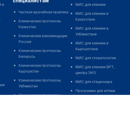
специалистам
й и
МИС для клиники
Частная врачебная практика
МИС для клиники в
к
Казахстане
Клинические протоколы
Казахстан
МИС для клиники в
Узбекистане
Клинические рекомендации
Россия
МИС для клиники в
Кыргызстане
Клинические протоколы
Беларусь
МИС для стоматологии
Клинические протоколы
МИС для клиники ВРТ,
Кыргызстан
центра ЭКО
Клинические протоколы
МИС для стационара
ния
Узбекистан
Программа для аптеки
Клинические протоколы
Автоматизация блока
диагностики и лечения
питания
Обзоры мировой
Реклама и продвижение
медицинской периодики
клиник
Заболевания: обзорные
Разработка сайта клиники