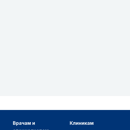
врачам и
клиникам