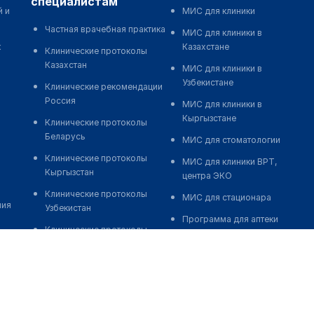
специалистам
й и
МИС для клиники
Частная врачебная практика
МИС для клиники в
к
Казахстане
Клинические протоколы
Казахстан
МИС для клиники в
Узбекистане
Клинические рекомендации
Россия
МИС для клиники в
Кыргызстане
Клинические протоколы
Беларусь
МИС для стоматологии
Клинические протоколы
МИС для клиники ВРТ,
Кыргызстан
центра ЭКО
Клинические протоколы
МИС для стационара
ния
Узбекистан
Программа для аптеки
Клинические протоколы
Автоматизация блока
диагностики и лечения
питания
Обзоры мировой
Реклама и продвижение
медицинской периодики
клиник
Заболевания: обзорные
Разработка сайта клиники