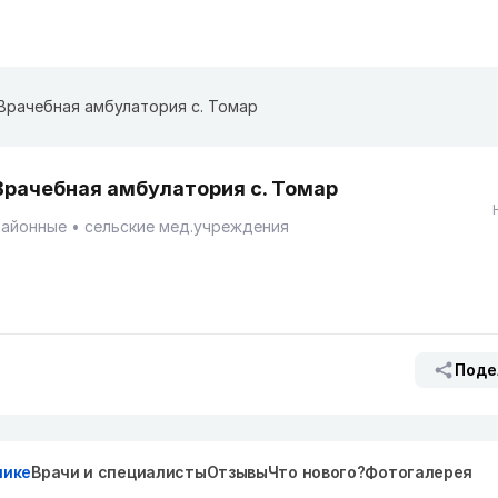
Врачебная амбулатория с. Томар
Врачебная амбулатория с. Томар
Районные
сельские мед.учреждения
Поде
нике
Врачи и специалисты
Отзывы
Что нового?
Фотогалерея