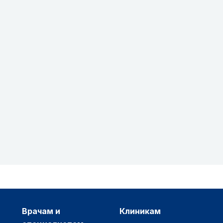
врачам и
клиникам