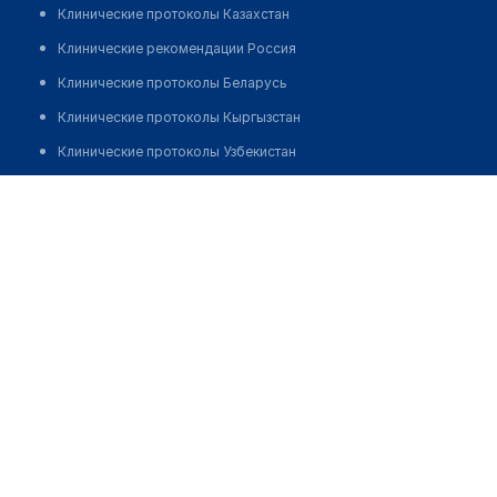
Клинические протоколы Казахстан
Клинические рекомендации Россия
Клинические протоколы Беларусь
Клинические протоколы Кыргызстан
Клинические протоколы Узбекистан
Клинические протоколы диагностики и лечения
Стоматология "EMIRSTOM"
Обзоры мировой медицинской периодики
Позвонить
Заболевания: обзорные статьи
Новости здравоохранения
Медикаменты
Лабораторные показатели
Медицинские термины
Мобильные приложения
клиникам
МИС для клиники