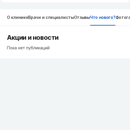
О клинике
Врачи и специалисты
Отзывы
Что нового?
Фотог
Акции и новости
Пока нет публикаций