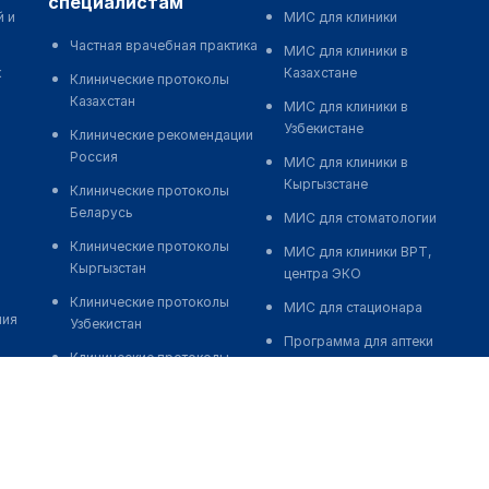
специалистам
й и
МИС для клиники
Частная врачебная практика
МИС для клиники в
к
Казахстане
Клинические протоколы
Казахстан
МИС для клиники в
Узбекистане
Клинические рекомендации
Россия
МИС для клиники в
Кыргызстане
Клинические протоколы
Беларусь
МИС для стоматологии
Клинические протоколы
МИС для клиники ВРТ,
Кыргызстан
центра ЭКО
Клинические протоколы
МИС для стационара
ния
Узбекистан
Программа для аптеки
Клинические протоколы
Автоматизация блока
диагностики и лечения
питания
Обзоры мировой
Реклама и продвижение
медицинской периодики
клиник
Заболевания: обзорные
Разработка сайта клиники