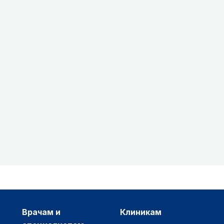
врачам и
клиникам