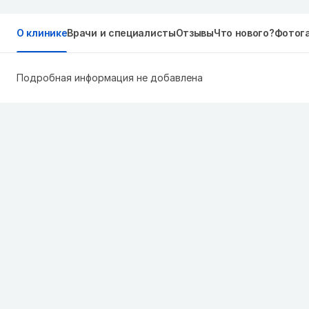
О клинике
Врачи и специалисты
Отзывы
Что нового?
Фотог
Подробная информация не добавлена