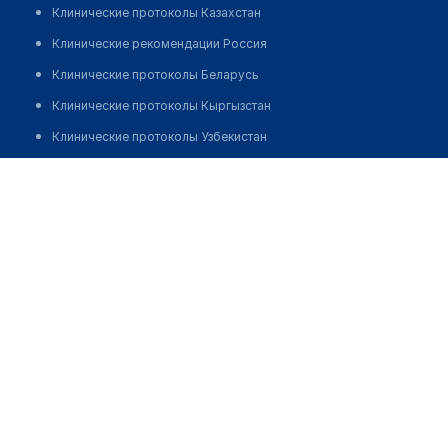
Клинические протоколы Казахстан
Клинические рекомендации Россия
Клинические протоколы Беларусь
Клинические протоколы Кыргызстан
Клинические протоколы Узбекистан
Клинические протоколы диагностики и лечения
Детский медицинский центр "БЕГЕМОТИК"
Обзоры мировой медицинской периодики
Позвонить
Заболевания: обзорные статьи
Новости здравоохранения
Медикаменты
Лабораторные показатели
Медицинские термины
Мобильные приложения
клиникам
МИС для клиники