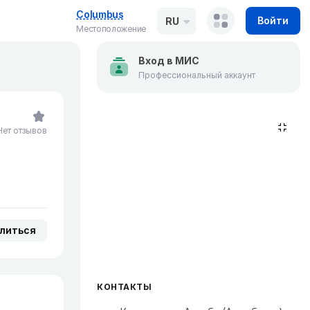
Columbus
Войти
RU
Местоположение
Вход в МИС
Профессиональный аккаунт
Нет отзывов
литься
КОНТАКТЫ