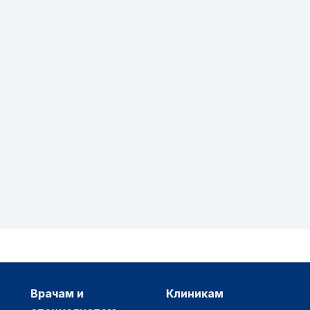
врачам и
клиникам