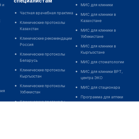
специалистам
й и
МИС для клиники
Частная врачебная практика
МИС для клиники в
к
Казахстане
Клинические протоколы
Казахстан
МИС для клиники в
Узбекистане
Клинические рекомендации
Россия
МИС для клиники в
Кыргызстане
Клинические протоколы
Беларусь
МИС для стоматологии
Клинические протоколы
МИС для клиники ВРТ,
Кыргызстан
центра ЭКО
Клинические протоколы
МИС для стационара
ния
Узбекистан
Программа для аптеки
Клинические протоколы
Автоматизация блока
диагностики и лечения
питания
Обзоры мировой
Реклама и продвижение
медицинской периодики
клиник
Заболевания: обзорные
Разработка сайта клиники