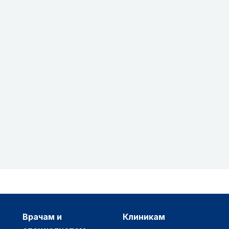
врачам и
клиникам