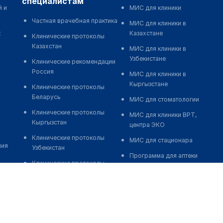
специалистам
й и
МИС для клиники
Частная врачебная практика
МИС для клиники в
к
Казахстане
Клинические протоколы
Казахстан
МИС для клиники в
Узбекистане
Клинические рекомендации
Россия
МИС для клиники в
Кыргызстане
Клинические протоколы
Беларусь
МИС для стоматологии
Клинические протоколы
МИС для клиники ВРТ,
Кыргызстан
центра ЭКО
Клинические протоколы
МИС для стационара
ния
Узбекистан
Программа для аптеки
Клинические протоколы
Автоматизация блока
диагностики и лечения
питания
Обзоры мировой
Реклама и продвижение
медицинской периодики
клиник
Заболевания: обзорные
Разработка сайта клиники