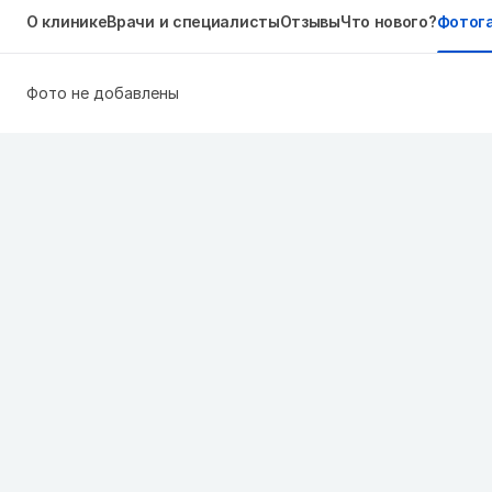
О клинике
Врачи и специалисты
Отзывы
Что нового?
Фотог
Фото не добавлены