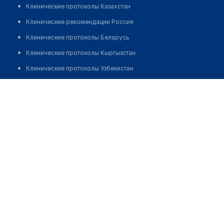
Клинические протоколы Казахстан
Клинические рекомендации Россия
Клинические протоколы Беларусь
Клинические протоколы Кыргызстан
Клинические протоколы Узбекистан
Клинические протоколы диагностики и лечения
Стоматология "ИП БУДКЕВИЧ Т.И."
Обзоры мировой медицинской периодики
Позвонить
Заболевания: обзорные статьи
Новости здравоохранения
Медикаменты
Лабораторные показатели
Медицинские термины
Мобильные приложения
клиникам
МИС для клиники