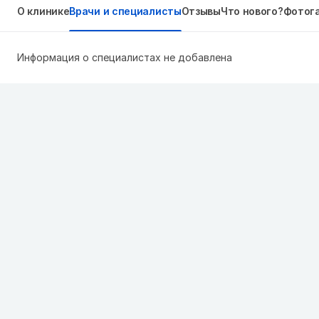
О клинике
Врачи и специалисты
Отзывы
Что нового?
Фотог
Информация о специалистах не добавлена