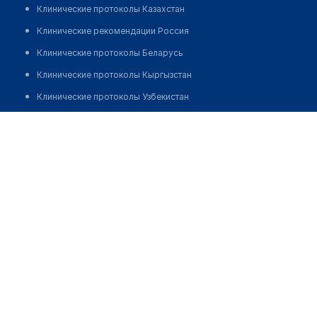
Клинические протоколы Казахстан
Клинические рекомендации Россия
Клинические протоколы Беларусь
Клинические протоколы Кыргызстан
Клинические протоколы Узбекистан
Клинические протоколы диагностики и лечения
Стоматологическая клиника "СТУДИЯ ЭСТЕТ" на
Артековской
Обзоры мировой медицинской периодики
Заболевания: обзорные статьи
Позвонить
Новости здравоохранения
Медикаменты
Лабораторные показатели
Медицинские термины
Мобильные приложения
клиникам
МИС для клиники