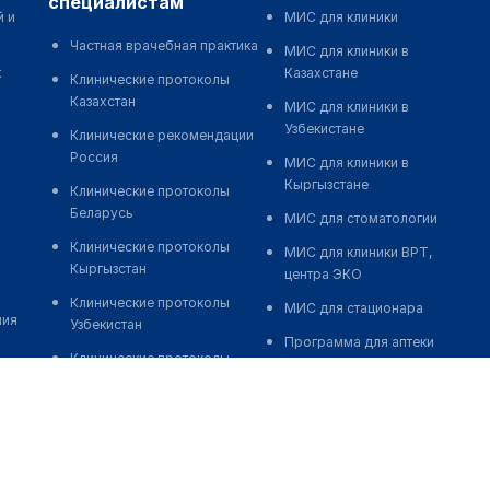
специалистам
й и
МИС для клиники
Частная врачебная практика
МИС для клиники в
к
Казахстане
Клинические протоколы
Казахстан
МИС для клиники в
Узбекистане
Клинические рекомендации
Россия
МИС для клиники в
Кыргызстане
Клинические протоколы
Беларусь
МИС для стоматологии
Клинические протоколы
МИС для клиники ВРТ,
Кыргызстан
центра ЭКО
Клинические протоколы
МИС для стационара
ния
Узбекистан
Программа для аптеки
Клинические протоколы
Автоматизация блока
диагностики и лечения
питания
Обзоры мировой
Реклама и продвижение
медицинской периодики
клиник
Заболевания: обзорные
Разработка сайта клиники