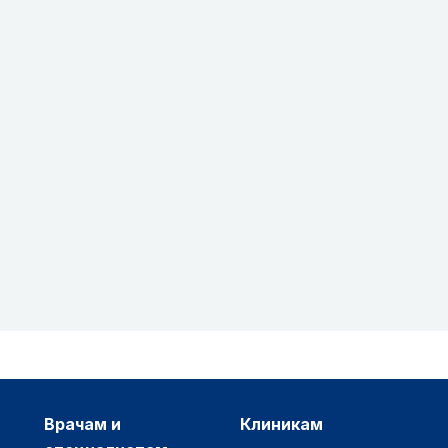
врачам и
клиникам