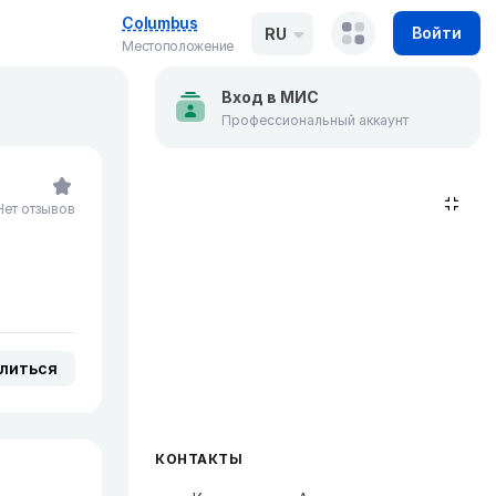
Columbus
Войти
RU
Местоположение
Вход в МИС
Профессиональный аккаунт
Нет отзывов
литься
КОНТАКТЫ