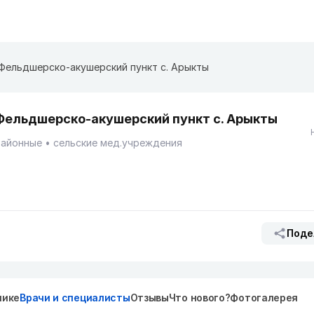
Фельдшерско-акушерский пункт с. Арыкты
Фельдшерско-акушерский пункт с. Арыкты
Районные
сельские мед.учреждения
Поде
нике
Врачи и специалисты
Отзывы
Что нового?
Фотогалерея