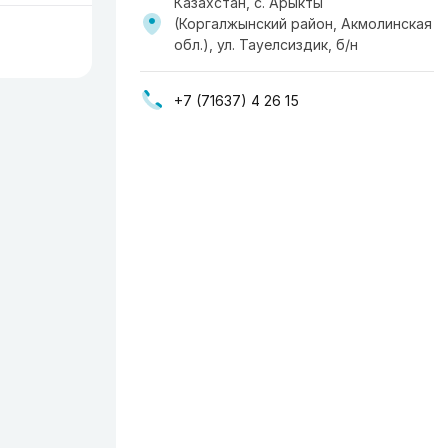
Казахстан, с. Арыкты
(Коргалжынский район, Акмолинская
обл.), ул. Тауелсиздик, б/н
+7 (71637) 4 26 15