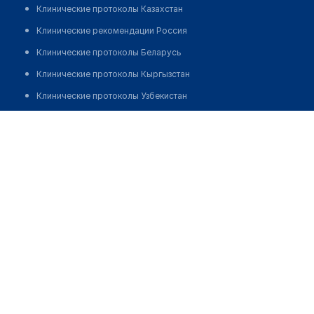
Клинические протоколы Казахстан
Клинические рекомендации Россия
Клинические протоколы Беларусь
Клинические протоколы Кыргызстан
Клинические протоколы Узбекистан
Клинические протоколы диагностики и лечения
Врачебная амбулатория с. Камышинка
Обзоры мировой медицинской периодики
Позвонить
Заболевания: обзорные статьи
Новости здравоохранения
Медикаменты
Лабораторные показатели
Медицинские термины
Мобильные приложения
клиникам
МИС для клиники