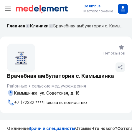
Columbus
Местоположение
Главная
Клиники
Врачебная амбулатория с. Камышинка
Нет отзывов
Врачебная амбулатория с. Камышинка
Районные
сельские мед.учреждения
Камышинка, ул. Советская, д. 16
+7 (72332 ****
Показать полностью
О клинике
Врачи и специалисты
Отзывы
Что нового?
Фотог