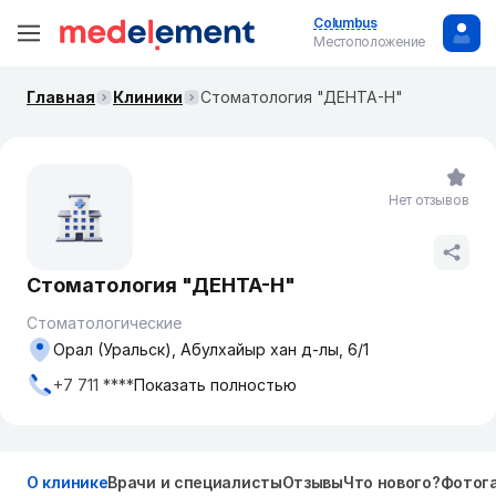
Columbus
Местоположение
Главная
Клиники
Стоматология "ДЕНТА-Н"
Нет отзывов
Стоматология "ДЕНТА-Н"
Стоматологические
Орал (Уральск), Абулхайыр хан д-лы, 6/1
+7 711 ****
Показать полностью
О клинике
Врачи и специалисты
Отзывы
Что нового?
Фотог