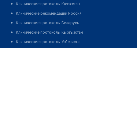
Клинические протоколы Казахстан
Клинические рекомендации Россия
Клинические протоколы Беларусь
Клинические протоколы Кыргызстан
Клинические протоколы Узбекистан
Клинические протоколы диагностики и лечения
Стоматология "ДЕНТА-Н"
Обзоры мировой медицинской периодики
Позвонить
Заболевания: обзорные статьи
Новости здравоохранения
Медикаменты
Лабораторные показатели
Медицинские термины
Мобильные приложения
клиникам
МИС для клиники