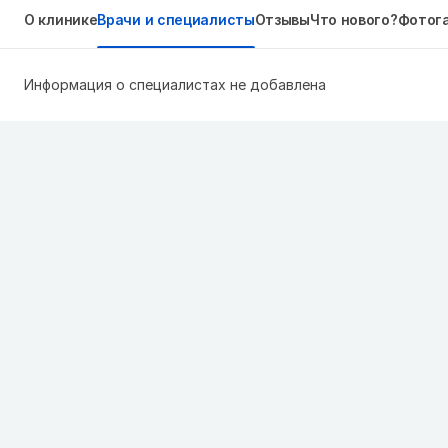
О клинике
Врачи и специалисты
Отзывы
Что нового?
Фотог
Информация о специалистах не добавлена