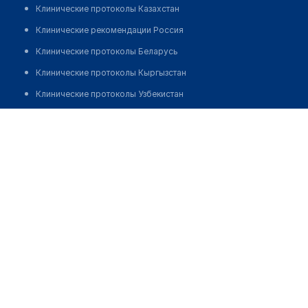
Клинические протоколы Казахстан
Клинические рекомендации Россия
Клинические протоколы Беларусь
Клинические протоколы Кыргызстан
Клинические протоколы Узбекистан
Клинические протоколы диагностики и лечения
Стоматологический центр "МАТИС"
Обзоры мировой медицинской периодики
Позвонить
Заболевания: обзорные статьи
Новости здравоохранения
Медикаменты
Лабораторные показатели
Медицинские термины
Мобильные приложения
клиникам
МИС для клиники