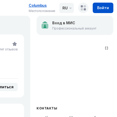
Columbus
Войти
RU
Местоположение
Вход в МИС
Профессиональный аккаунт
Нет отзывов
литься
КОНТАКТЫ