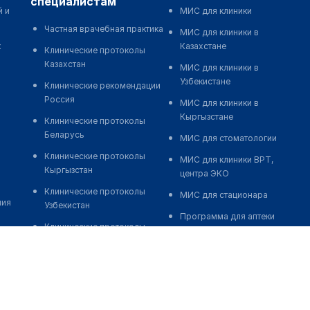
специалистам
й и
МИС для клиники
Частная врачебная практика
МИС для клиники в
к
Казахстане
Клинические протоколы
Казахстан
МИС для клиники в
Узбекистане
Клинические рекомендации
Россия
МИС для клиники в
Кыргызстане
Клинические протоколы
Беларусь
МИС для стоматологии
Клинические протоколы
МИС для клиники ВРТ,
Кыргызстан
центра ЭКО
Клинические протоколы
МИС для стационара
ния
Узбекистан
Программа для аптеки
Клинические протоколы
Автоматизация блока
диагностики и лечения
питания
Обзоры мировой
Реклама и продвижение
медицинской периодики
клиник
Заболевания: обзорные
Разработка сайта клиники