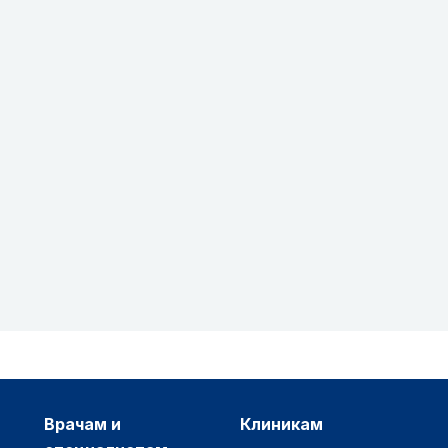
врачам и
клиникам