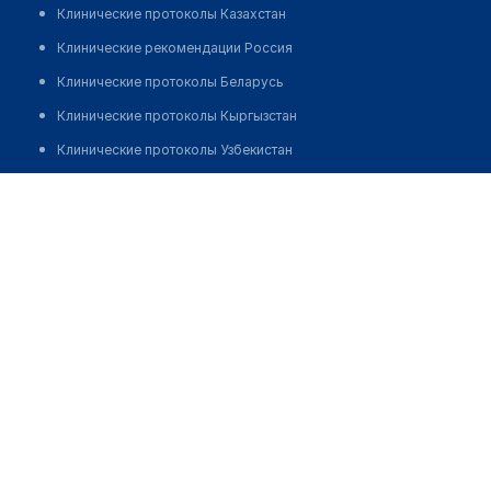
Клинические протоколы Казахстан
Клинические рекомендации Россия
Клинические протоколы Беларусь
Клинические протоколы Кыргызстан
Клинические протоколы Узбекистан
Клинические протоколы диагностики и лечения
Поликлиника "ЕРКЕМЕД"
Обзоры мировой медицинской периодики
Позвонить
Заболевания: обзорные статьи
Новости здравоохранения
Медикаменты
Лабораторные показатели
Медицинские термины
Мобильные приложения
клиникам
МИС для клиники