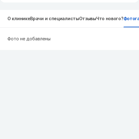
О клинике
Врачи и специалисты
Отзывы
Что нового?
Фотог
Фото не добавлены