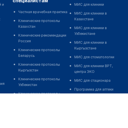
специалистам
й и
МИС для клиники
Частная врачебная практика
МИС для клиники в
к
Казахстане
Клинические протоколы
Казахстан
МИС для клиники в
Узбекистане
Клинические рекомендации
Россия
МИС для клиники в
Кыргызстане
Клинические протоколы
Беларусь
МИС для стоматологии
Клинические протоколы
МИС для клиники ВРТ,
Кыргызстан
центра ЭКО
Клинические протоколы
МИС для стационара
ния
Узбекистан
Программа для аптеки
Клинические протоколы
Автоматизация блока
диагностики и лечения
питания
Обзоры мировой
Реклама и продвижение
медицинской периодики
клиник
Заболевания: обзорные
Разработка сайта клиники