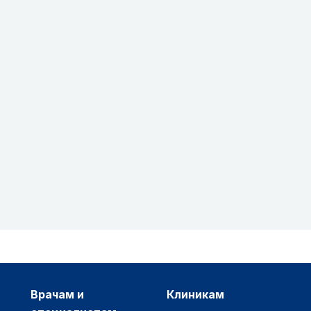
врачам и
клиникам