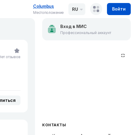
Columbus
Войти
RU
Местоположение
Вход в МИС
Профессиональный аккаунт
Нет отзывов
литься
КОНТАКТЫ