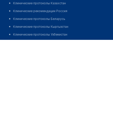
Клинические протоколы Казахстан
Клинические рекомендации Россия
Клинические протоколы Беларусь
Клинические протоколы Кыргызстан
Клинические протоколы Узбекистан
Клинические протоколы диагностики и лечения
Врачебная амбулатория с. Биршогыр
Обзоры мировой медицинской периодики
Позвонить
Заболевания: обзорные статьи
Новости здравоохранения
Медикаменты
Лабораторные показатели
Медицинские термины
Мобильные приложения
клиникам
МИС для клиники