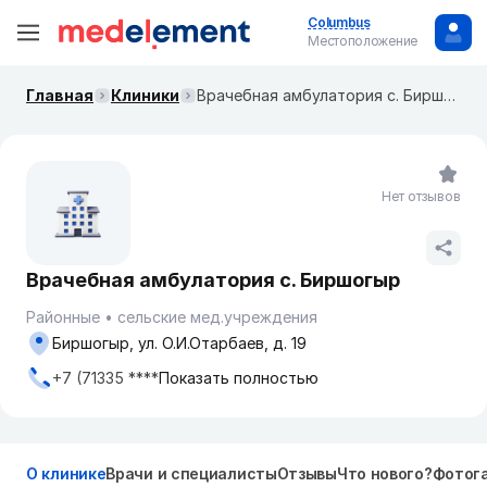
Columbus
Местоположение
Главная
Клиники
Врачебная амбулатория с. Биршогыр
Нет отзывов
Врачебная амбулатория с. Биршогыр
Районные
сельские мед.учреждения
Биршогыр, ул. О.И.Отарбаев, д. 19
+7 (71335 ****
Показать полностью
О клинике
Врачи и специалисты
Отзывы
Что нового?
Фотог