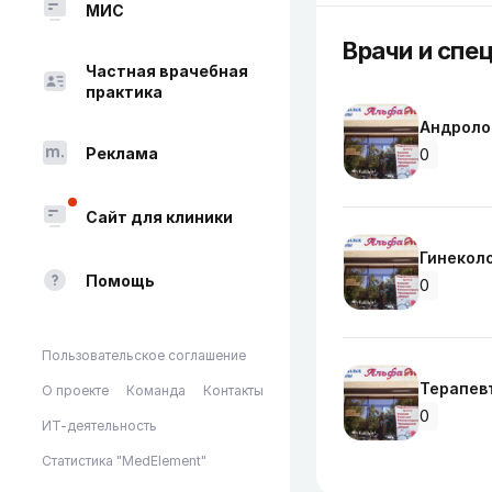
МИС
Врачи и спе
Частная врачебная
практика
Андроло
Реклама
0
Сайт для клиники
Гинекол
Помощь
0
Пользовательское соглашение
Терапев
О проекте
Команда
Контакты
0
ИТ-деятельность
Статистика "MedElement"