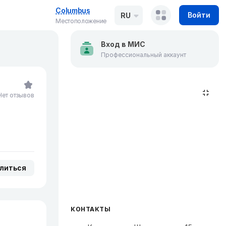
Columbus
Войти
RU
Местоположение
Вход в МИС
Профессиональный аккаунт
Нет отзывов
литься
КОНТАКТЫ