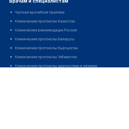
врачам и специалистам
Частная врачебная практика
Клинические протоколы Казахстан
Клинические рекомендации Россия
Клинические протоколы Беларусь
Клинические протоколы Кыргызстан
Клинические протоколы Узбекистан
Клинические протоколы диагностики и лечения
Медицинская клиника "ДЕТСКИЙ ДОКТОР" на
Обзоры мировой медицинской периодики
Щербакова
Заболевания: обзорные статьи
Позвонить
Новости здравоохранения
Медикаменты
Лабораторные показатели
Медицинские термины
Мобильные приложения