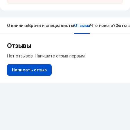
О клинике
Врачи и специалисты
Отзывы
Что нового?
Фотог
Отзывы
Нет отзывов. Напишите отзыв первым!
Написать отзыв