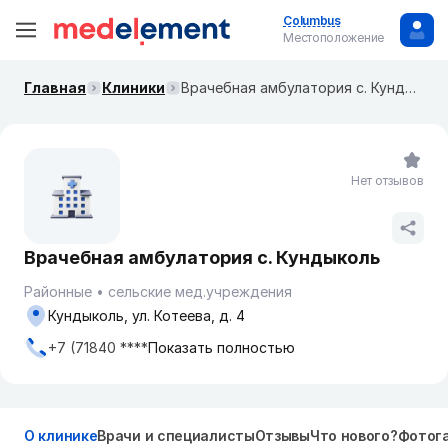
Columbus
Местоположение
Главная
Клиники
Врачебная амбулатория с. Кундыколь
Нет отзывов
Врачебная амбулатория с. Кундыколь
Районные
сельские мед.учреждения
Кундыколь, ул. Котеева, д. 4
+7 (71840 ****
Показать полностью
О клинике
Врачи и специалисты
Отзывы
Что нового?
Фотог