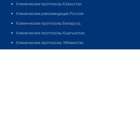
Клинические протоколы Казахстан
Клинические рекомендации Россия
Клинические протоколы Беларусь
Клинические протоколы Кыргызстан
Клинические протоколы Узбекистан
Клинические протоколы диагностики и лечения
Врачебная амбулатория с. Кундыколь
Обзоры мировой медицинской периодики
Позвонить
Заболевания: обзорные статьи
Новости здравоохранения
Медикаменты
Лабораторные показатели
Медицинские термины
Мобильные приложения
клиникам
МИС для клиники