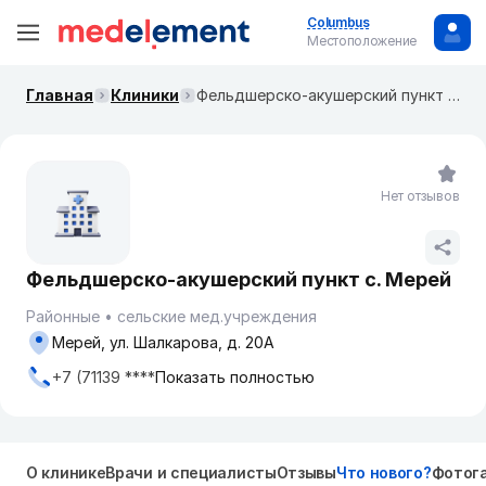
Columbus
Местоположение
Главная
Клиники
Фельдшерско-акушерский пункт с. Мерей
Нет отзывов
Фельдшерско-акушерский пункт с. Мерей
Районные
сельские мед.учреждения
Мерей, ул. Шалкарова, д. 20А
+7 (71139 ****
Показать полностью
О клинике
Врачи и специалисты
Отзывы
Что нового?
Фотог