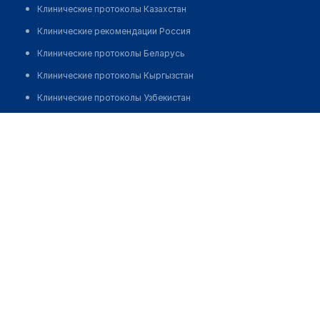
Клинические протоколы Казахстан
Клинические рекомендации Россия
Клинические протоколы Беларусь
Клинические протоколы Кыргызстан
Клинические протоколы Узбекистан
Клинические протоколы диагностики и лечения
Фельдшерско-акушерский пункт с. Мерей
Обзоры мировой медицинской периодики
Позвонить
Заболевания: обзорные статьи
Новости здравоохранения
Медикаменты
Лабораторные показатели
Медицинские термины
Мобильные приложения
клиникам
МИС для клиники