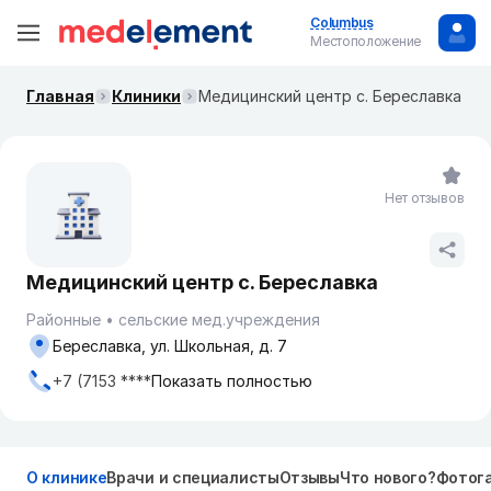
Columbus
Местоположение
Главная
Клиники
Медицинский центр с. Береславка
Нет отзывов
Медицинский центр с. Береславка
Районные
сельские мед.учреждения
Береславка, ул. Школьная, д. 7
+7 (7153 ****
Показать полностью
О клинике
Врачи и специалисты
Отзывы
Что нового?
Фотог