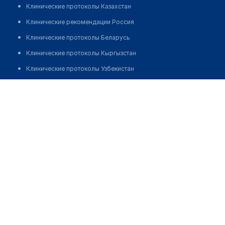
Клинические протоколы Казахстан
Клинические рекомендации Россия
Клинические протоколы Беларусь
Клинические протоколы Кыргызстан
Клинические протоколы Узбекистан
Клинические протоколы диагностики и лечения
Медицинский центр с. Береславка
Обзоры мировой медицинской периодики
Позвонить
Заболевания: обзорные статьи
Новости здравоохранения
Медикаменты
Лабораторные показатели
Медицинские термины
Мобильные приложения
клиникам
МИС для клиники