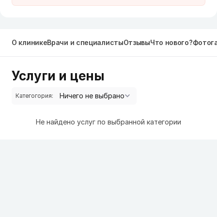
О клинике
Врачи и специалисты
Отзывы
Что нового?
Фотог
Услуги и цены
Категогория:
Не найдено услуг по выбранной категории