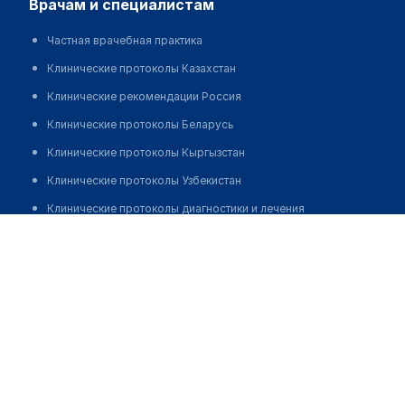
врачам и специалистам
Частная врачебная практика
Клинические протоколы Казахстан
Клинические рекомендации Россия
Клинические протоколы Беларусь
Клинические протоколы Кыргызстан
Клинические протоколы Узбекистан
Клинические протоколы диагностики и лечения
Медицинский центр "ДОЛГОЛЕТИЕ" на Крестианском
Обзоры мировой медицинской периодики
Позвонить
Заболевания: обзорные статьи
Новости здравоохранения
Медикаменты
Лабораторные показатели
Медицинские термины
Мобильные приложения