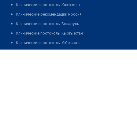
Клинические протоколы Казахстан
Клинические рекомендации Россия
Клинические протоколы Беларусь
Клинические протоколы Кыргызстан
Клинические протоколы Узбекистан
Клинические протоколы диагностики и лечения
Фельдшерско-акушерский пункт с. Талапты
Обзоры мировой медицинской периодики
Позвонить
Заболевания: обзорные статьи
Новости здравоохранения
Медикаменты
Лабораторные показатели
Медицинские термины
Мобильные приложения
клиникам