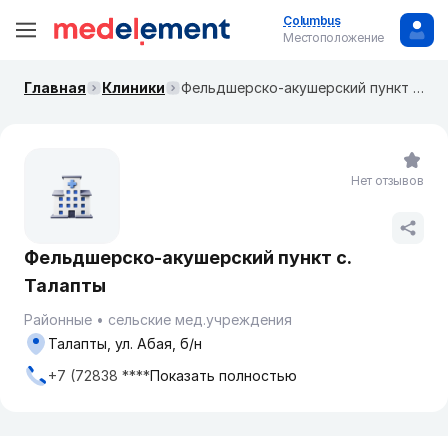
Columbus
Местоположение
Главная
Клиники
Фельдшерско-акушерский пункт с. Талапты
Нет отзывов
Фельдшерско-акушерский пункт с.
Талапты
Районные
сельские мед.учреждения
Талапты, ул. Абая, б/н
+7 (72838 ****
Показать полностью