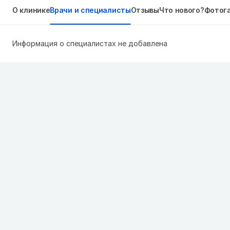
О клинике
Врачи и специалисты
Отзывы
Что нового?
Фотог
Информация о специалистах не добавлена