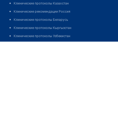
Клинические протоколы Казахстан
Клинические рекомендации Россия
Клинические протоколы Беларусь
Клинические протоколы Кыргызстан
Клинические протоколы Узбекистан
Клинические протоколы диагностики и лечения
Стоматология "НАДЕЖДА" (Акжар)
Обзоры мировой медицинской периодики
Позвонить
Заболевания: обзорные статьи
Новости здравоохранения
Медикаменты
Лабораторные показатели
Медицинские термины
Мобильные приложения
клиникам
МИС для клиники