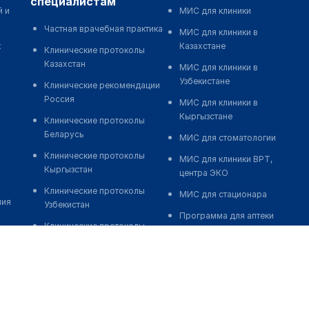
специалистам
й и
МИС для клиники
Частная врачебная практика
МИС для клиники в
к
Казахстане
Клинические протоколы
Казахстан
МИС для клиники в
Узбекистане
Клинические рекомендации
Россия
МИС для клиники в
Кыргызстане
Клинические протоколы
Беларусь
МИС для стоматологии
Клинические протоколы
МИС для клиники ВРТ,
Кыргызстан
центра ЭКО
Клинические протоколы
МИС для стационара
ния
Узбекистан
Программа для аптеки
Клинические протоколы
Автоматизация блока
диагностики и лечения
питания
Обзоры мировой
Реклама и продвижение
медицинской периодики
клиник
Заболевания: обзорные
Разработка сайта клиники