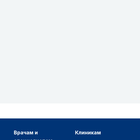
врачам и
клиникам