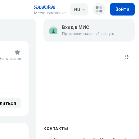
Columbus
Войти
RU
Местоположение
Вход в МИС
Профессиональный аккаунт
Нет отзывов
литься
КОНТАКТЫ