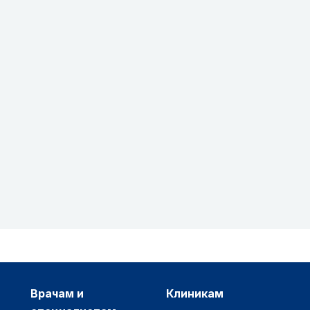
врачам и
клиникам