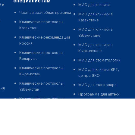
специалистам
й и
МИС для клиники
Частная врачебная практика
МИС для клиники в
к
Казахстане
Клинические протоколы
Казахстан
МИС для клиники в
Узбекистане
Клинические рекомендации
Россия
МИС для клиники в
Кыргызстане
Клинические протоколы
Беларусь
МИС для стоматологии
Клинические протоколы
МИС для клиники ВРТ,
Кыргызстан
центра ЭКО
Клинические протоколы
МИС для стационара
ния
Узбекистан
Программа для аптеки
Клинические протоколы
Автоматизация блока
диагностики и лечения
питания
Обзоры мировой
Реклама и продвижение
медицинской периодики
клиник
Заболевания: обзорные
Разработка сайта клиники