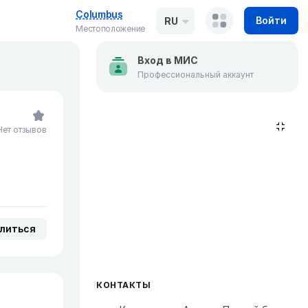
Columbus
Войти
RU
Местоположение
Вход в МИС
Профессиональный аккаунт
Нет отзывов
литься
КОНТАКТЫ