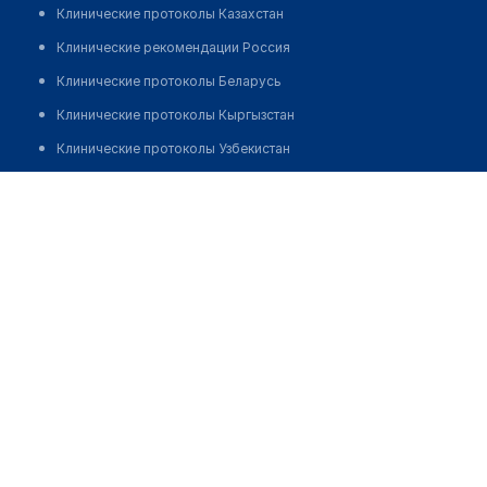
Клинические протоколы Казахстан
Клинические рекомендации Россия
Клинические протоколы Беларусь
Клинические протоколы Кыргызстан
Клинические протоколы Узбекистан
Клинические протоколы диагностики и лечения
Кабинет гинеколога и УЗИ на Титова 41
Обзоры мировой медицинской периодики
Позвонить
Заболевания: обзорные статьи
Новости здравоохранения
Медикаменты
Лабораторные показатели
Медицинские термины
Мобильные приложения
клиникам
МИС для клиники