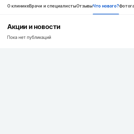
О клинике
Врачи и специалисты
Отзывы
Что нового?
Фотог
Акции и новости
Пока нет публикаций