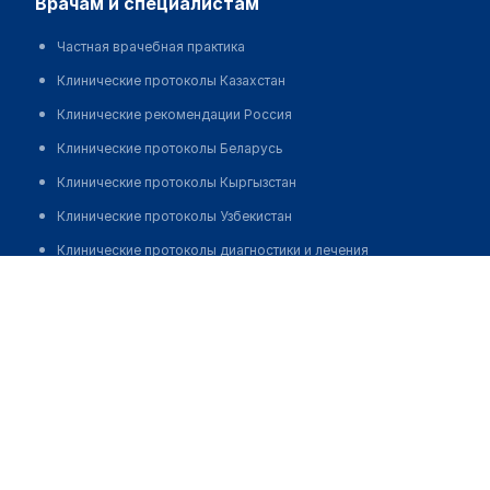
врачам и специалистам
Частная врачебная практика
Клинические протоколы Казахстан
Клинические рекомендации Россия
Клинические протоколы Беларусь
Клинические протоколы Кыргызстан
Клинические протоколы Узбекистан
Клинические протоколы диагностики и лечения
Клиника профилактической стоматологии
Обзоры мировой медицинской периодики
"DENTHEALTH"
Заболевания: обзорные статьи
Позвонить
Новости здравоохранения
Медикаменты
Лабораторные показатели
Медицинские термины
Мобильные приложения