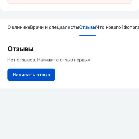
О клинике
Врачи и специалисты
Отзывы
Что нового?
Фотог
Отзывы
Нет отзывов. Напишите отзыв первым!
Написать отзыв