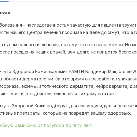
кожи
болевания – наследственность» зачастую для пациента звучит,
сты нашего Центра лечения псориаза на деле докажут, что это
ать вам полного излечения, потому что это невозможно. Но м
после посещения наших врачей, вам долго не придется беспоко
итута Здоровой Кожи академик РАМТН Владимир Мак, более 20
в области дерматологии. За это время он разработал уникаль
псориаза, экземы, атопического дерматита, нейродермита, ди
оляют достигать действительно высоких результатов.
тута Здоровой Кожи подберут для вас индивидуальное лечен
тивные препараты, которые не повредят вашему здоровью.
ойкую ремиссию от полугода до пяти лет!