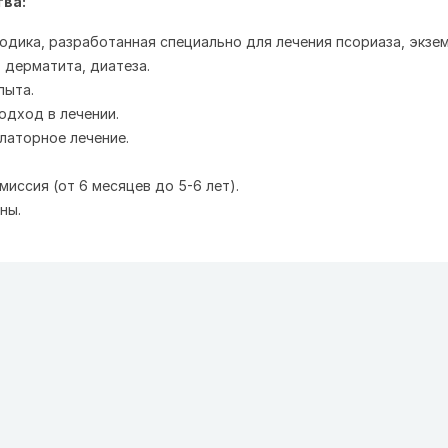
ва:
одика, разработанная специально для лечения псориаза, экзе
 дерматита, диатеза.
пыта.
одход в лечении.
латорное лечение.
иссия (от 6 месяцев до 5-6 лет).
ны.