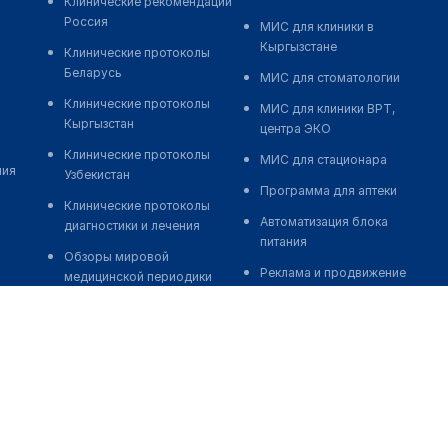
Клинические рекомендации
Россия
МИС для клиники в
Кыргызстане
Клинические протоколы
Беларусь
МИС для стоматологии
Клинические протоколы
МИС для клиники ВРТ,
Кыргызстан
центра ЭКО
Клинические протоколы
МИС для стационара
ния
Узбекистан
Программа для аптеки
Клинические протоколы
Автоматизация блока
диагностики и лечения
питания
Обзоры мировой
Реклама и продвижение
медицинской периодики
клиник
Заболевания: обзорные
Разработка сайта клиники
статьи
Разработка сайта клиники в
Новости здравоохранения
России
Медикаменты
Разработка сайта клиники в
Лабораторные показатели
Казахстане