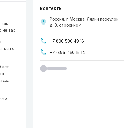
КОНТАКТЫ
Россия, г. Москва, Лялин переулок,
 как
д. 3, строение 4
 не так.
+7 800 500 49 16
ы
иться о
+7 (495) 150 15 14
 лет
ные
атеза
ие и