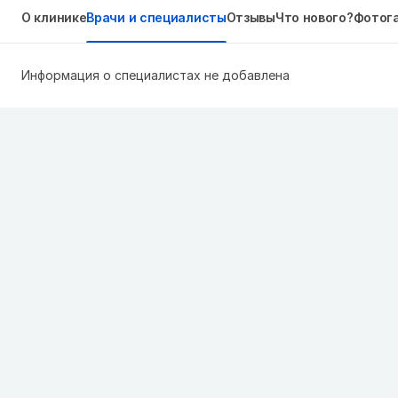
О клинике
Врачи и специалисты
Отзывы
Что нового?
Фотог
Информация о специалистах не добавлена