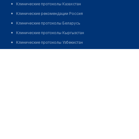
Клинические протоколы Казахстан
Клинические рекомендации Россия
Клинические протоколы Беларусь
Клинические протоколы Кыргызстан
Клинические протоколы Узбекистан
Клинические протоколы диагностики и лечения
Стоматология "AINA DENT"
Обзоры мировой медицинской периодики
Позвонить
Заболевания: обзорные статьи
Новости здравоохранения
Медикаменты
Лабораторные показатели
Медицинские термины
Мобильные приложения
клиникам
МИС для клиники