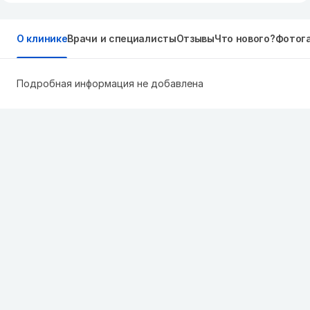
О клинике
Врачи и специалисты
Отзывы
Что нового?
Фотог
Подробная информация не добавлена