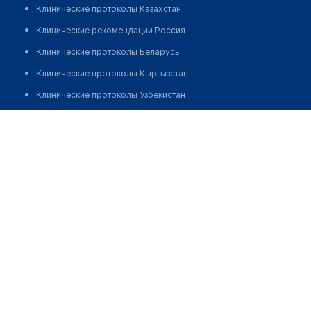
Клинические протоколы Казахстан
Клинические рекомендации Россия
Клинические протоколы Беларусь
Клинические протоколы Кыргызстан
Клинические протоколы Узбекистан
Клинические протоколы диагностики и лечения
Медцинский центр "FAMILIA" на Воровского
Обзоры мировой медицинской периодики
Позвонить
Заболевания: обзорные статьи
Новости здравоохранения
Медикаменты
Лабораторные показатели
Медицинские термины
Мобильные приложения
клиникам
МИС для клиники