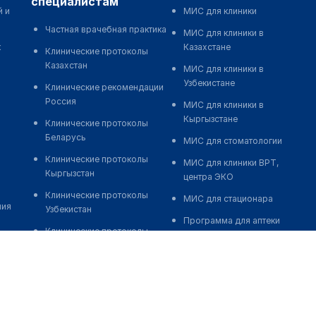
специалистам
й и
МИС для клиники
Частная врачебная практика
МИС для клиники в
к
Казахстане
Клинические протоколы
Казахстан
МИС для клиники в
Узбекистане
Клинические рекомендации
Россия
МИС для клиники в
Кыргызстане
Клинические протоколы
Беларусь
МИС для стоматологии
Клинические протоколы
МИС для клиники ВРТ,
Кыргызстан
центра ЭКО
Клинические протоколы
МИС для стационара
ния
Узбекистан
Программа для аптеки
Клинические протоколы
Автоматизация блока
диагностики и лечения
питания
Обзоры мировой
Реклама и продвижение
медицинской периодики
клиник
Заболевания: обзорные
Разработка сайта клиники