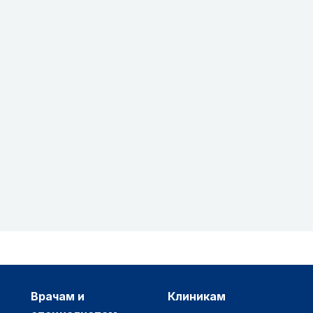
врачам и
клиникам