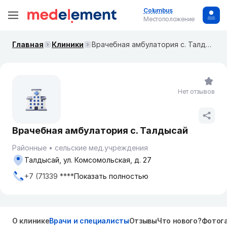
Columbus
Местоположение
Главная
Клиники
Врачебная амбулатория с. Талдысай
Нет отзывов
Врачебная амбулатория с. Талдысай
Районные
сельские мед.учреждения
Талдысай, ул. Комсомольская, д. 27
+7 (71339 ****
Показать полностью
О клинике
Врачи и специалисты
Отзывы
Что нового?
Фотог