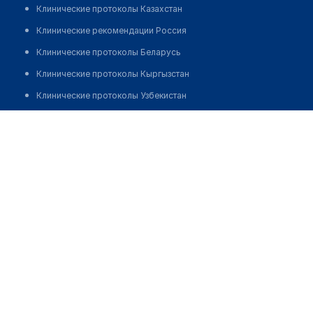
Клинические протоколы Казахстан
Клинические рекомендации Россия
Клинические протоколы Беларусь
Клинические протоколы Кыргызстан
Клинические протоколы Узбекистан
Клинические протоколы диагностики и лечения
Врачебная амбулатория с. Талдысай
Обзоры мировой медицинской периодики
Позвонить
Заболевания: обзорные статьи
Новости здравоохранения
Медикаменты
Лабораторные показатели
Медицинские термины
Мобильные приложения
клиникам
МИС для клиники