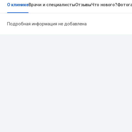
О клинике
Врачи и специалисты
Отзывы
Что нового?
Фотог
Подробная информация не добавлена