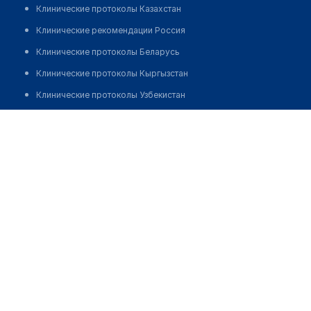
Клинические протоколы Казахстан
Клинические рекомендации Россия
Клинические протоколы Беларусь
Клинические протоколы Кыргызстан
Клинические протоколы Узбекистан
Клинические протоколы диагностики и лечения
Фельдшерско-акушерский пункт с. Привольное
Обзоры мировой медицинской периодики
Позвонить
Заболевания: обзорные статьи
Новости здравоохранения
Медикаменты
Лабораторные показатели
Медицинские термины
Мобильные приложения
клиникам
МИС для клиники