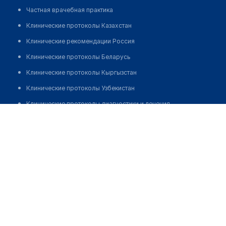
Частная врачебная практика
Клинические протоколы Казахстан
Клинические рекомендации Россия
Клинические протоколы Беларусь
Клинические протоколы Кыргызстан
Клинические протоколы Узбекистан
Клинические протоколы диагностики и лечения
Стоматологическая клиника "NEW SMILE"
Обзоры мировой медицинской периодики
Позвонить
Заболевания: обзорные статьи
Новости здравоохранения
Медикаменты
Лабораторные показатели
Медицинские термины
Мобильные приложения
клиникам