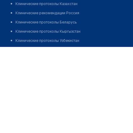
Клинические протоколы Казахстан
Клинические рекомендации Россия
Клинические протоколы Беларусь
Клинические протоколы Кыргызстан
Клинические протоколы Узбекистан
Клинические протоколы диагностики и лечения
Стоматологический центр "T-DENT"
Обзоры мировой медицинской периодики
Позвонить
Заболевания: обзорные статьи
Новости здравоохранения
Медикаменты
Лабораторные показатели
Медицинские термины
Мобильные приложения
клиникам
МИС для клиники