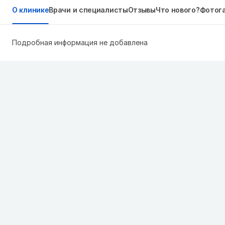
О клинике
Врачи и специалисты
Отзывы
Что нового?
Фотог
Подробная информация не добавлена