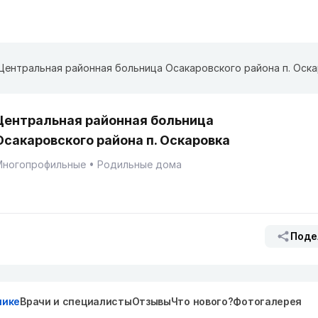
Центральная районная больница Осакаровского района п. Оск
Центральная районная больница
Осакаровского района п. Оскаровка
Многопрофильные
Родильные дома
Поде
нике
Врачи и специалисты
Отзывы
Что нового?
Фотогалерея