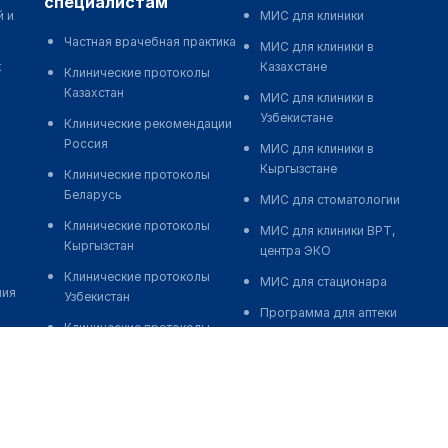
специалистам
й и
МИС для клиники
Частная врачебная практика
МИС для клиники в
к
Казахстане
Клинические протоколы
Казахстан
МИС для клиники в
Узбекистане
Клинические рекомендации
Россия
МИС для клиники в
Кыргызстане
Клинические протоколы
Беларусь
МИС для стоматологии
Клинические протоколы
МИС для клиники ВРТ,
Кыргызстан
центра ЭКО
Клинические протоколы
МИС для стационара
ния
Узбекистан
Программа для аптеки
Клинические протоколы
Автоматизация блока
диагностики и лечения
питания
Обзоры мировой
Реклама и продвижение
медицинской периодики
клиник
Заболевания: обзорные
Разработка сайта клиники