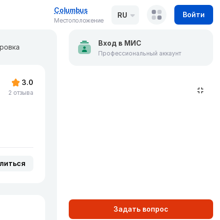
Columbus
Войти
RU
Местоположение
Вход в МИС
аровка
Профессиональный аккаунт
3.0
2 отзыва
литься
Задать вопрос