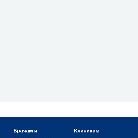
врачам и
клиникам