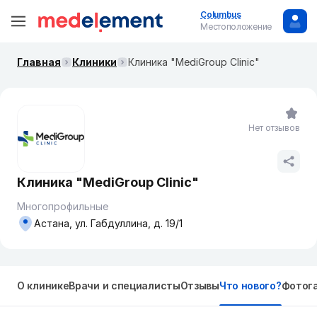
Columbus
Местоположение
Главная
Клиники
Клиника "MediGroup Clinic"
Нет отзывов
Клиника "MediGroup Clinic"
Многопрофильные
Астана, ул. Габдуллина, д. 19/1
О клинике
Врачи и специалисты
Отзывы
Что нового?
Фотог