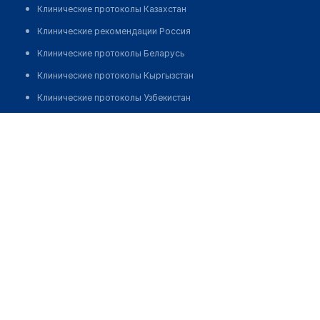
Клинические протоколы Казахстан
Клинические рекомендации Россия
Клинические протоколы Беларусь
Клинические протоколы Кыргызстан
Клинические протоколы Узбекистан
Клинические протоколы диагностики и лечения
Клиника "MediGroup Clinic"
Обзоры мировой медицинской периодики
Заболевания: обзорные статьи
Новости здравоохранения
Медикаменты
Лабораторные показатели
Медицинские термины
Мобильные приложения
клиникам
МИС для клиники