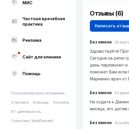
МИС
Отзывы
(6)
Частная врачебная
практика
Написать отзы
Реклама
Без имени
28 марта
Здравствуйте! Про
Сайт для клиники
Сегодня на регистр
день перезвонит и 
поможет Вам если В
Помощь
Мариенко-врач от Б
Без имени
03 декаб
Пользовательское соглашение
Не ходите к Дикено
О проекте
Команда
Контакты
месяца, его детям
ИТ-деятельность
Статистика "MedElement"
Без имени
14 ноябр