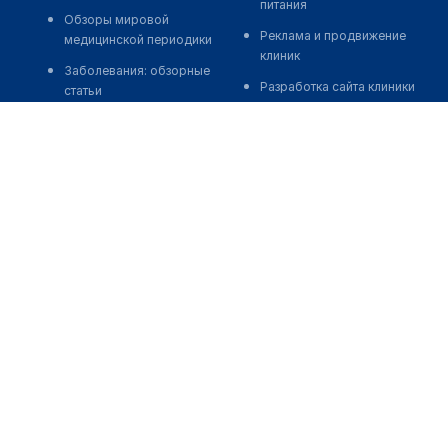
питания
Обзоры мировой
Реклама и продвижение
медицинской периодики
клиник
Заболевания: обзорные
Разработка сайта клиники
статьи
Разработка сайта клиники в
Новости здравоохранения
России
Медикаменты
Разработка сайта клиники в
Лабораторные показатели
Казахстане
Медицинские термины
Разработка сайта клиники в
Беларуси
Мобильные приложения
Разработка сайта клиники в
Кыргызстане
Разработка сайта клиники в
Узбекистане
о нас
medelement global
иции
Пользовательское
Русская версия
соглашение
Қазақша нұсқасы