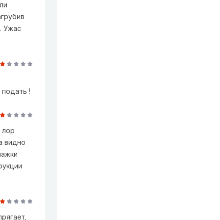
ыли
агрубив
. Ужас
 подать !
 лор
а видно
мажки
трукции
прягает,