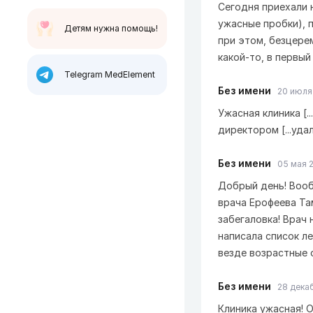
Сегодня приехали н
ужасные пробки), п
Детям нужна помощь!
при этом, безцере
какой-то, в первый
Telegram MedElement
Без имени
20 июля 
Ужасная клиника [
директором [...уда
Без имени
05 мая 2
Добрый день! Вооб
врача Ерофеева Та
забегаловка! Врач 
написала список ле
везде возрастные о
Без имени
28 декаб
Клиника ужасная! 