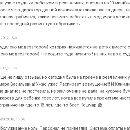
а узи с грудным ребенком в реал-клиник, опоздав на 10 мин(б
осле чего директор данной клиники выставила нас за дверь, н
монная грубиянка, таким нельма я работать в мед.учреждениях
 и в последний раз мы туда обратились
2017, 15:01
...удалено модератором] которая наживается на детях вместе с
лено модератором]. Не ходите туда низачто ! на них надо в суд
017, 15:56
ще не пишу отзывы, но сегодня была на приеме в реал клиник у
мара Васильевна! Ужас ужас! Распирает возмущение!!! И Клиник
не диагноз не поставила, не заключение не дала, на кусочке бу
карств для ребёнка трёх лет, когда все купила прочитала инс
граничения где-то 18 лет, где-то 6лет. Кошмар 😱
ря 2016, 15:56
Обслуживание ноль. Персонал не приветлив. Система оплаты на