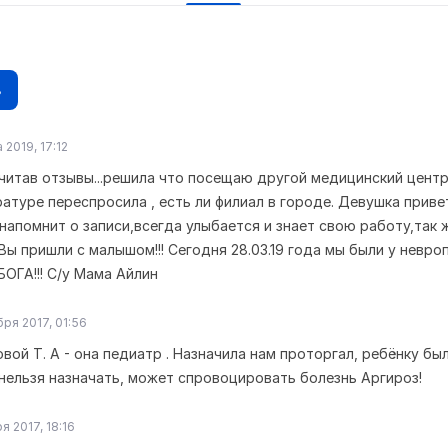
в
 2019, 17:12
читав отзывы...решила что посещаю другой медицинский центр
атуре переспросила , есть ли филиал в городе. Девушка приве
напомнит о записи,всегда улыбается и знает свою работу,так 
ы пришли с малышом!!! Сегодня 28.03.19 года мы были у невро
ОГА!!! С/у Мама Айлин
ря 2017, 01:56
вой Т. А - она педиатр . Назначила нам проторгал, ребёнку бы
 нельзя назначать, может спровоцировать болезнь Аргироз!
я 2017, 18:16